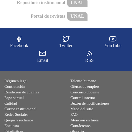
Repositorio institucional
UNAL
Portal de revistas
UNAL
Facebook
Twitter
YouTube
Email
RSS
Régimen legal
Talento humano
Contratación
Ofertas de empleo
Rendición de cuentas
Concurso docente
Pago virtual
Control interno
Calidad
Buzón de notificaciones
Correo institucional
Mapa del sitio
Redes Sociales
FAQ
Quejas y reclamos
Atención en línea
Encuesta
Contáctenos
Estadísticas
Glosario