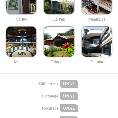
Caribe
La Paz
Manizales
Medellín
Palmira
Orinoquía
Bibliotecas
UNAL
Catálogo
UNAL
Recursos
UNAL