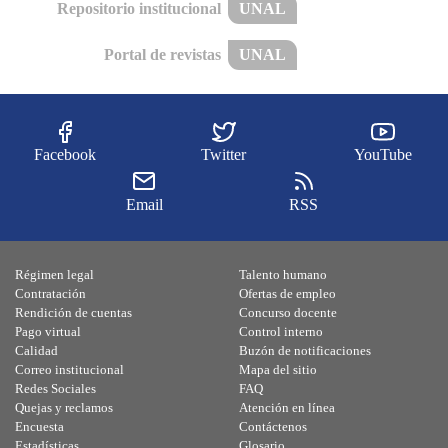
Repositorio institucional
UNAL
Portal de revistas
UNAL
Facebook
Twitter
YouTube
Email
RSS
Régimen legal
Talento humano
Contratación
Ofertas de empleo
Rendición de cuentas
Concurso docente
Pago virtual
Control interno
Calidad
Buzón de notificaciones
Correo institucional
Mapa del sitio
Redes Sociales
FAQ
Quejas y reclamos
Atención en línea
Encuesta
Contáctenos
Estadísticas
Glosario