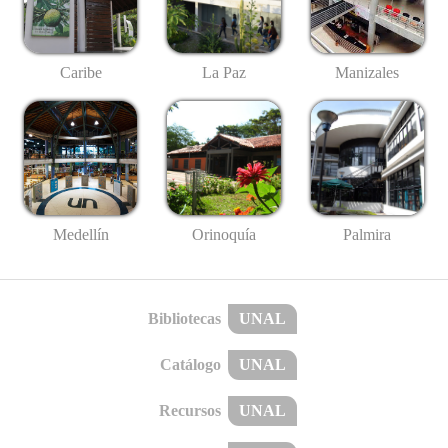
Caribe
La Paz
Manizales
Medellín
Palmira
Orinoquía
Bibliotecas
UNAL
Catálogo
UNAL
Recursos
UNAL