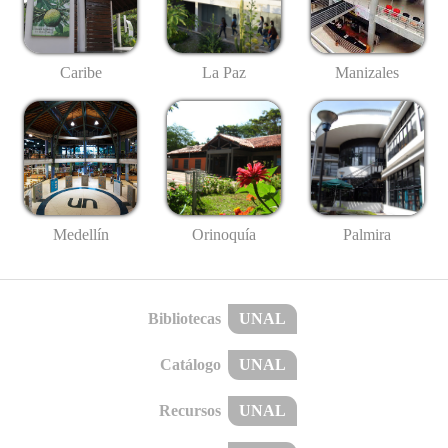
Caribe
La Paz
Manizales
Medellín
Palmira
Orinoquía
Bibliotecas
UNAL
Catálogo
UNAL
Recursos
UNAL