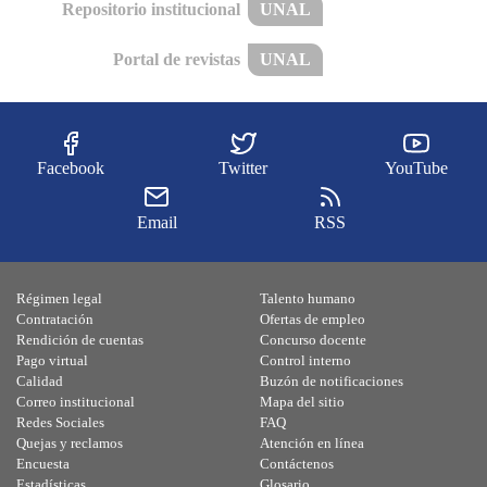
Repositorio institucional
UNAL
Portal de revistas
UNAL
Facebook
Twitter
YouTube
Email
RSS
Régimen legal
Talento humano
Contratación
Ofertas de empleo
Rendición de cuentas
Concurso docente
Pago virtual
Control interno
Calidad
Buzón de notificaciones
Correo institucional
Mapa del sitio
Redes Sociales
FAQ
Quejas y reclamos
Atención en línea
Encuesta
Contáctenos
Estadísticas
Glosario