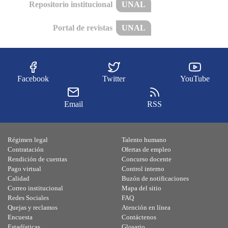
Repositorio institucional
UNAL
Portal de revistas
UNAL
Facebook
Twitter
YouTube
Email
RSS
Régimen legal
Talento humano
Contratación
Ofertas de empleo
Rendición de cuentas
Concurso docente
Pago virtual
Control interno
Calidad
Buzón de notificaciones
Correo institucional
Mapa del sitio
Redes Sociales
FAQ
Quejas y reclamos
Atención en línea
Encuesta
Contáctenos
Estadísticas
Glosario