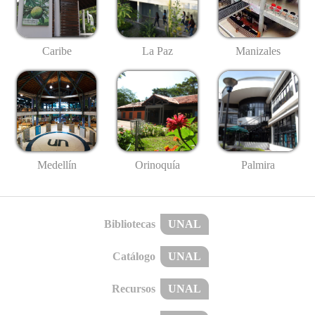
Caribe
La Paz
Manizales
Medellín
Palmira
Orinoquía
Bibliotecas
UNAL
Catálogo
UNAL
Recursos
UNAL