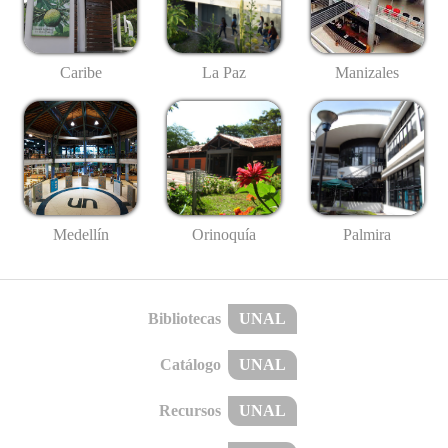
Caribe
La Paz
Manizales
Medellín
Palmira
Orinoquía
Bibliotecas
UNAL
Catálogo
UNAL
Recursos
UNAL