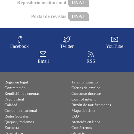
Repositorio institucional
UNAL
Portal de revistas
UNAL
Facebook
Twitter
YouTube
Email
RSS
Régimen legal
Talento humano
Contratación
Ofertas de empleo
Rendición de cuentas
Concurso docente
Pago virtual
Control interno
Calidad
Buzón de notificaciones
Correo institucional
Mapa del sitio
Redes Sociales
FAQ
Quejas y reclamos
Atención en línea
Encuesta
Contáctenos
Estadísticas
Glosario