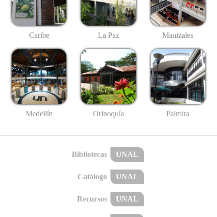
Caribe
La Paz
Manizales
Medellín
Palmira
Orinoquía
Bibliotecas
UNAL
Catálogo
UNAL
Recursos
UNAL