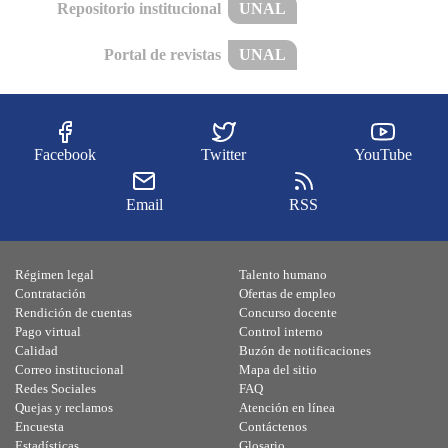
Repositorio institucional
UNAL
Portal de revistas
UNAL
Facebook
Twitter
YouTube
Email
RSS
Régimen legal
Talento humano
Contratación
Ofertas de empleo
Rendición de cuentas
Concurso docente
Pago virtual
Control interno
Calidad
Buzón de notificaciones
Correo institucional
Mapa del sitio
Redes Sociales
FAQ
Quejas y reclamos
Atención en línea
Encuesta
Contáctenos
Estadísticas
Glosario