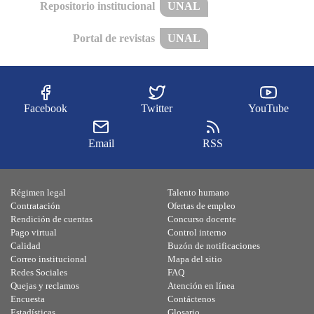
Repositorio institucional
UNAL
Portal de revistas
UNAL
Facebook
Twitter
YouTube
Email
RSS
Régimen legal
Talento humano
Contratación
Ofertas de empleo
Rendición de cuentas
Concurso docente
Pago virtual
Control interno
Calidad
Buzón de notificaciones
Correo institucional
Mapa del sitio
Redes Sociales
FAQ
Quejas y reclamos
Atención en línea
Encuesta
Contáctenos
Estadísticas
Glosario