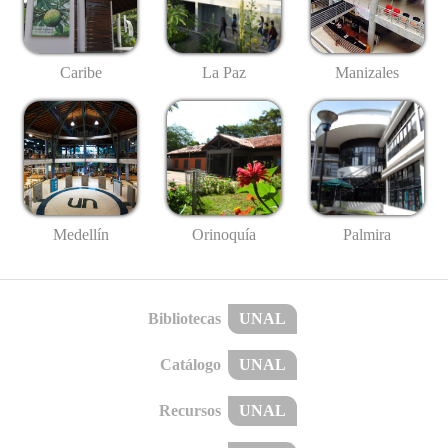
Caribe
La Paz
Manizales
Medellín
Palmira
Orinoquía
Bibliotecas
UNAL
Catálogo
UNAL
Recursos
UNAL