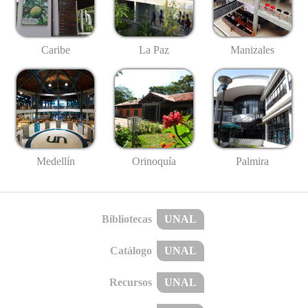
Caribe
La Paz
Manizales
Medellín
Palmira
Orinoquía
Bibliotecas
UNAL
Catálogo
UNAL
Recursos
UNAL