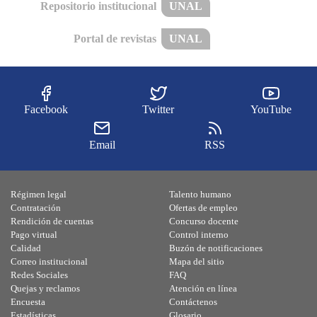
Repositorio institucional
UNAL
Portal de revistas
UNAL
Facebook
Twitter
YouTube
Email
RSS
Régimen legal
Talento humano
Contratación
Ofertas de empleo
Rendición de cuentas
Concurso docente
Pago virtual
Control interno
Calidad
Buzón de notificaciones
Correo institucional
Mapa del sitio
Redes Sociales
FAQ
Quejas y reclamos
Atención en línea
Encuesta
Contáctenos
Estadísticas
Glosario