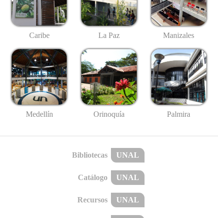
Caribe
La Paz
Manizales
Medellín
Palmira
Orinoquía
Bibliotecas
UNAL
Catálogo
UNAL
Recursos
UNAL