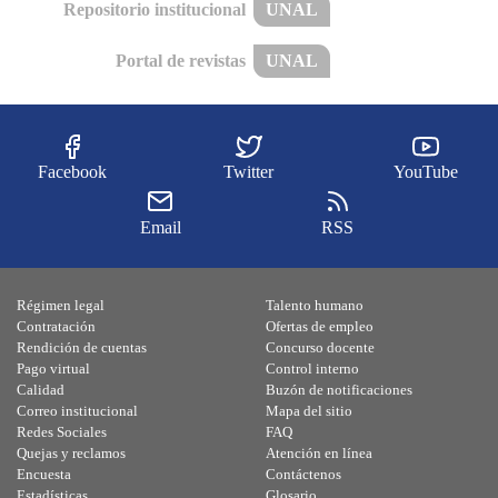
Repositorio institucional
UNAL
Portal de revistas
UNAL
Facebook
Twitter
YouTube
Email
RSS
Régimen legal
Talento humano
Contratación
Ofertas de empleo
Rendición de cuentas
Concurso docente
Pago virtual
Control interno
Calidad
Buzón de notificaciones
Correo institucional
Mapa del sitio
Redes Sociales
FAQ
Quejas y reclamos
Atención en línea
Encuesta
Contáctenos
Estadísticas
Glosario