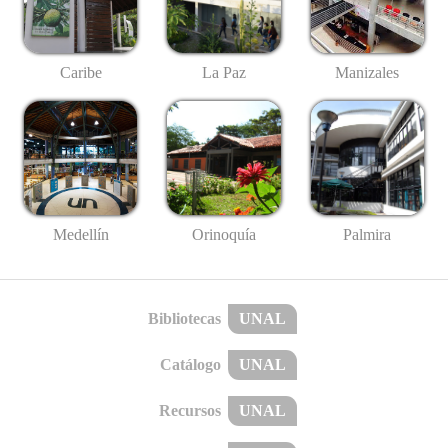
Caribe
La Paz
Manizales
Medellín
Palmira
Orinoquía
Bibliotecas
UNAL
Catálogo
UNAL
Recursos
UNAL