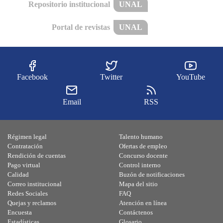
Repositorio institucional
UNAL
Portal de revistas
UNAL
Facebook
Twitter
YouTube
Email
RSS
Régimen legal
Talento humano
Contratación
Ofertas de empleo
Rendición de cuentas
Concurso docente
Pago virtual
Control interno
Calidad
Buzón de notificaciones
Correo institucional
Mapa del sitio
Redes Sociales
FAQ
Quejas y reclamos
Atención en línea
Encuesta
Contáctenos
Estadísticas
Glosario