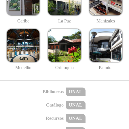
Caribe
La Paz
Manizales
Medellín
Palmira
Orinoquía
Bibliotecas
UNAL
Catálogo
UNAL
Recursos
UNAL