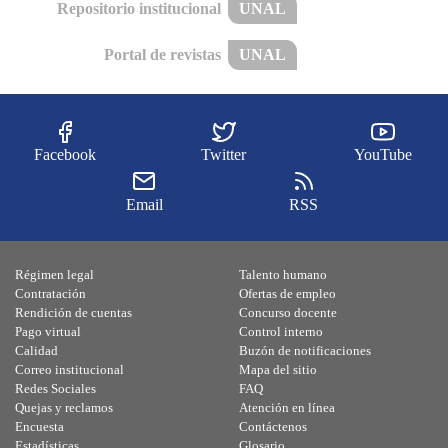
Repositorio institucional
UNAL
Portal de revistas
UNAL
Facebook
Twitter
YouTube
Email
RSS
Régimen legal
Talento humano
Contratación
Ofertas de empleo
Rendición de cuentas
Concurso docente
Pago virtual
Control interno
Calidad
Buzón de notificaciones
Correo institucional
Mapa del sitio
Redes Sociales
FAQ
Quejas y reclamos
Atención en línea
Encuesta
Contáctenos
Estadísticas
Glosario