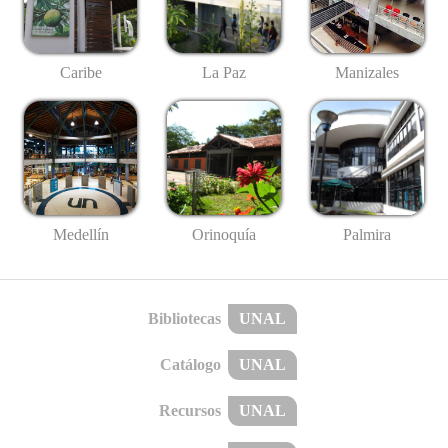
Caribe
La Paz
Manizales
Medellín
Palmira
Orinoquía
Bibliotecas
UNAL
Catálogo
UNAL
Recursos
UNAL