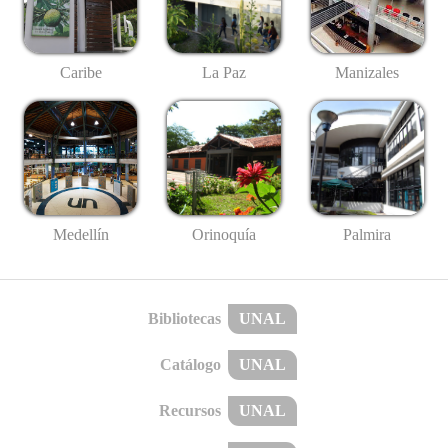
Caribe
La Paz
Manizales
Medellín
Palmira
Orinoquía
Bibliotecas
UNAL
Catálogo
UNAL
Recursos
UNAL