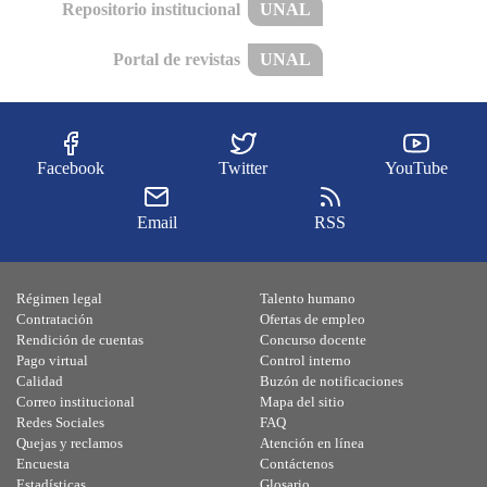
Repositorio institucional
UNAL
Portal de revistas
UNAL
Facebook
Twitter
YouTube
Email
RSS
Régimen legal
Talento humano
Contratación
Ofertas de empleo
Rendición de cuentas
Concurso docente
Pago virtual
Control interno
Calidad
Buzón de notificaciones
Correo institucional
Mapa del sitio
Redes Sociales
FAQ
Quejas y reclamos
Atención en línea
Encuesta
Contáctenos
Estadísticas
Glosario