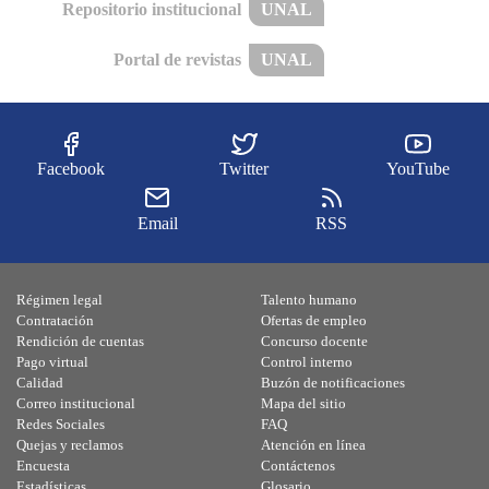
Repositorio institucional
UNAL
Portal de revistas
UNAL
Facebook
Twitter
YouTube
Email
RSS
Régimen legal
Talento humano
Contratación
Ofertas de empleo
Rendición de cuentas
Concurso docente
Pago virtual
Control interno
Calidad
Buzón de notificaciones
Correo institucional
Mapa del sitio
Redes Sociales
FAQ
Quejas y reclamos
Atención en línea
Encuesta
Contáctenos
Estadísticas
Glosario