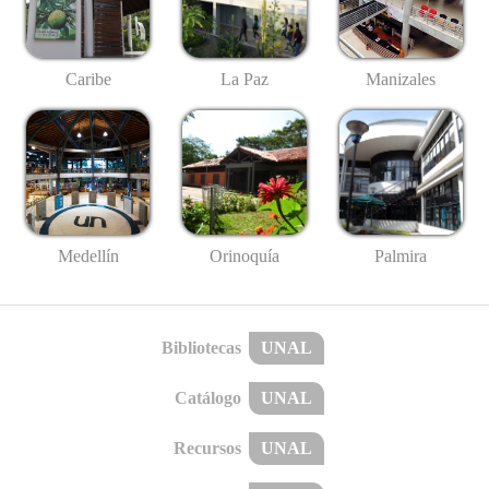
Caribe
La Paz
Manizales
Medellín
Palmira
Orinoquía
Bibliotecas
UNAL
Catálogo
UNAL
Recursos
UNAL