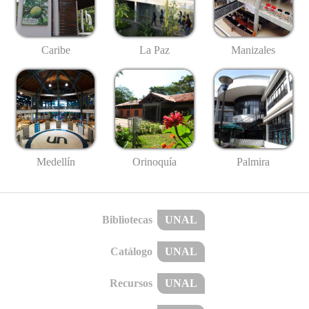
Caribe
La Paz
Manizales
Medellín
Palmira
Orinoquía
Bibliotecas
UNAL
Catálogo
UNAL
Recursos
UNAL