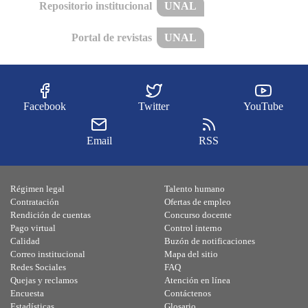
Repositorio institucional
UNAL
Portal de revistas
UNAL
Facebook
Twitter
YouTube
Email
RSS
Régimen legal
Talento humano
Contratación
Ofertas de empleo
Rendición de cuentas
Concurso docente
Pago virtual
Control interno
Calidad
Buzón de notificaciones
Correo institucional
Mapa del sitio
Redes Sociales
FAQ
Quejas y reclamos
Atención en línea
Encuesta
Contáctenos
Estadísticas
Glosario