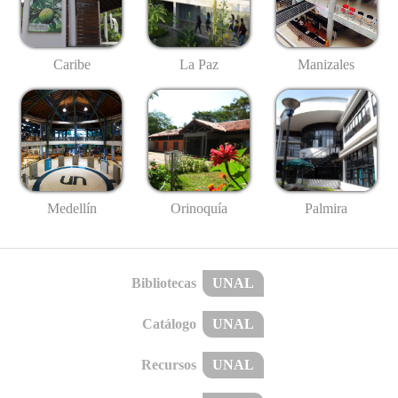
Caribe
La Paz
Manizales
Medellín
Palmira
Orinoquía
Bibliotecas
UNAL
Catálogo
UNAL
Recursos
UNAL