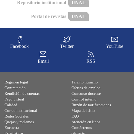
Repositorio institucional
UNAL
Portal de revistas
UNAL
Facebook
Twitter
YouTube
Email
RSS
Régimen legal
Talento humano
Contratación
Ofertas de empleo
Rendición de cuentas
Concurso docente
Pago virtual
Control interno
Calidad
Buzón de notificaciones
Correo institucional
Mapa del sitio
Redes Sociales
FAQ
Quejas y reclamos
Atención en línea
Encuesta
Contáctenos
Estadísticas
Glosario