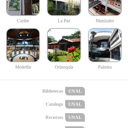
Caribe
La Paz
Manizales
Medellín
Palmira
Orinoquía
Bibliotecas
UNAL
Catálogo
UNAL
Recursos
UNAL