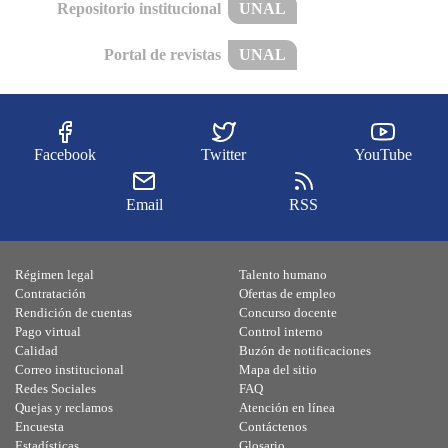
Repositorio institucional
UNAL
Portal de revistas
UNAL
Facebook
Twitter
YouTube
Email
RSS
Régimen legal
Talento humano
Contratación
Ofertas de empleo
Rendición de cuentas
Concurso docente
Pago virtual
Control interno
Calidad
Buzón de notificaciones
Correo institucional
Mapa del sitio
Redes Sociales
FAQ
Quejas y reclamos
Atención en línea
Encuesta
Contáctenos
Estadísticas
Glosario