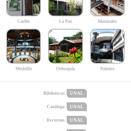
Caribe
La Paz
Manizales
Medellín
Palmira
Orinoquía
Bibliotecas
UNAL
Catálogo
UNAL
Recursos
UNAL