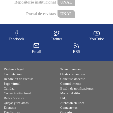
Repositorio institucional
UNAL
Portal de revistas
UNAL
Facebook
Twitter
YouTube
Email
RSS
Régimen legal
Talento humano
Contratación
Ofertas de empleo
Rendición de cuentas
Concurso docente
Pago virtual
Control interno
Calidad
Buzón de notificaciones
Correo institucional
Mapa del sitio
Redes Sociales
FAQ
Quejas y reclamos
Atención en línea
Encuesta
Contáctenos
Estadísticas
Glosario