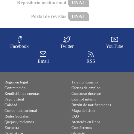
Repositorio institucional
UNAL
Portal de revistas
UNAL
Facebook
Twitter
YouTube
Email
RSS
Régimen legal
Talento humano
Contratación
Ofertas de empleo
Rendición de cuentas
Concurso docente
Pago virtual
Control interno
Calidad
Buzón de notificaciones
Correo institucional
Mapa del sitio
Redes Sociales
FAQ
Quejas y reclamos
Atención en línea
Encuesta
Contáctenos
Estadísticas
Glosario