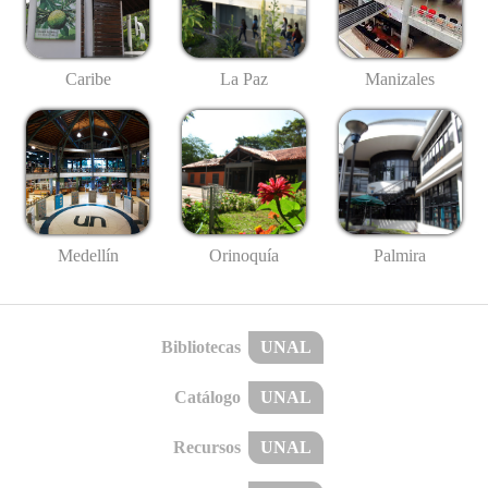
Caribe
La Paz
Manizales
Medellín
Palmira
Orinoquía
Bibliotecas
UNAL
Catálogo
UNAL
Recursos
UNAL