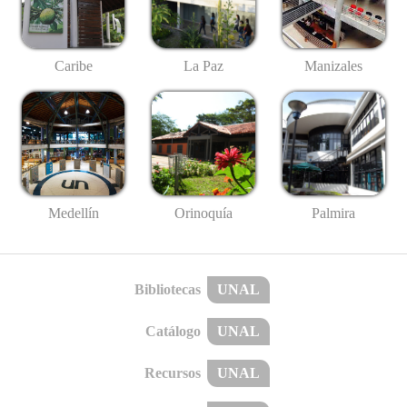
Caribe
La Paz
Manizales
Medellín
Palmira
Orinoquía
Bibliotecas
UNAL
Catálogo
UNAL
Recursos
UNAL