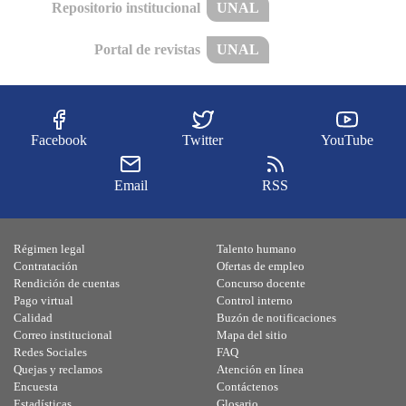
Repositorio institucional
UNAL
Portal de revistas
UNAL
Facebook
Twitter
YouTube
Email
RSS
Régimen legal
Talento humano
Contratación
Ofertas de empleo
Rendición de cuentas
Concurso docente
Pago virtual
Control interno
Calidad
Buzón de notificaciones
Correo institucional
Mapa del sitio
Redes Sociales
FAQ
Quejas y reclamos
Atención en línea
Encuesta
Contáctenos
Estadísticas
Glosario