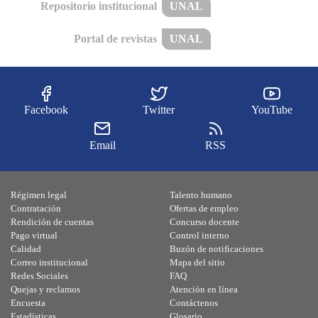
Repositorio institucional
UNAL
Portal de revistas
UNAL
Facebook
Twitter
YouTube
Email
RSS
Régimen legal
Talento humano
Contratación
Ofertas de empleo
Rendición de cuentas
Concurso docente
Pago virtual
Control interno
Calidad
Buzón de notificaciones
Correo institucional
Mapa del sitio
Redes Sociales
FAQ
Quejas y reclamos
Atención en línea
Encuesta
Contáctenos
Estadísticas
Glosario