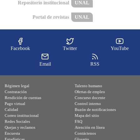
Repositorio institucional
UNAL
Portal de revistas
UNAL
Facebook
Twitter
YouTube
Email
RSS
Régimen legal
Talento humano
Contratación
Ofertas de empleo
Rendición de cuentas
Concurso docente
Pago virtual
Control interno
Calidad
Buzón de notificaciones
Correo institucional
Mapa del sitio
Redes Sociales
FAQ
Quejas y reclamos
Atención en línea
Encuesta
Contáctenos
Estadísticas
Glosario