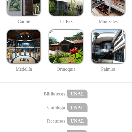
Caribe
La Paz
Manizales
Medellín
Palmira
Orinoquía
Bibliotecas
UNAL
Catálogo
UNAL
Recursos
UNAL