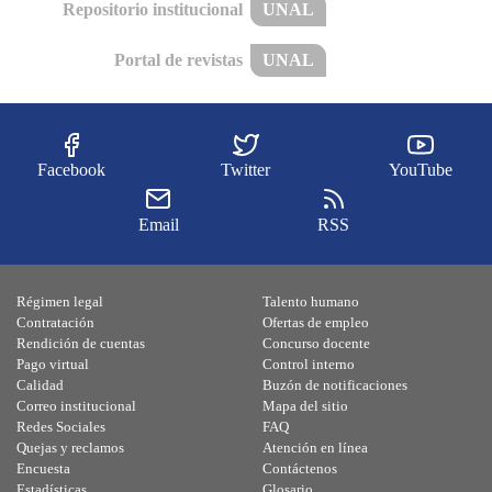
Repositorio institucional
UNAL
Portal de revistas
UNAL
Facebook
Twitter
YouTube
Email
RSS
Régimen legal
Talento humano
Contratación
Ofertas de empleo
Rendición de cuentas
Concurso docente
Pago virtual
Control interno
Calidad
Buzón de notificaciones
Correo institucional
Mapa del sitio
Redes Sociales
FAQ
Quejas y reclamos
Atención en línea
Encuesta
Contáctenos
Estadísticas
Glosario