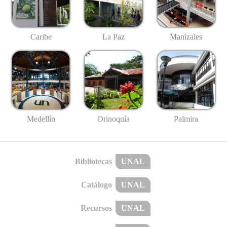
Caribe
La Paz
Manizales
Medellín
Palmira
Orinoquía
Bibliotecas
UNAL
Catálogo
UNAL
Recursos
UNAL