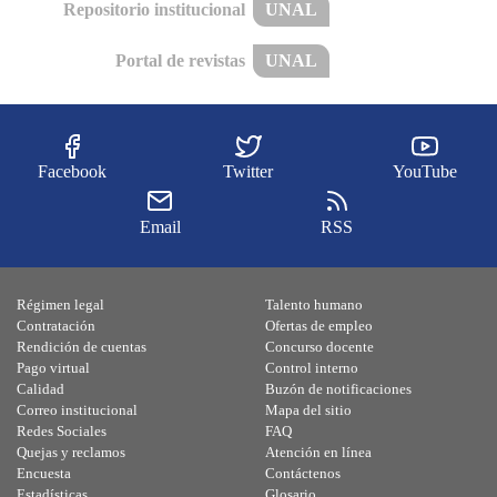
Repositorio institucional
UNAL
Portal de revistas
UNAL
Facebook
Twitter
YouTube
Email
RSS
Régimen legal
Talento humano
Contratación
Ofertas de empleo
Rendición de cuentas
Concurso docente
Pago virtual
Control interno
Calidad
Buzón de notificaciones
Correo institucional
Mapa del sitio
Redes Sociales
FAQ
Quejas y reclamos
Atención en línea
Encuesta
Contáctenos
Estadísticas
Glosario