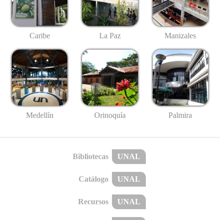
Caribe
La Paz
Manizales
Medellín
Palmira
Orinoquía
Bibliotecas
UNAL
Catálogo
UNAL
Recursos
UNAL