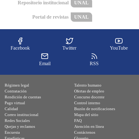
Repositorio institucional
UNAL
Portal de revistas
UNAL
Facebook
Twitter
YouTube
Email
RSS
Régimen legal
Talento humano
Contratación
Ofertas de empleo
Rendición de cuentas
Concurso docente
Pago virtual
Control interno
Calidad
Buzón de notificaciones
Correo institucional
Mapa del sitio
Redes Sociales
FAQ
Quejas y reclamos
Atención en línea
Encuesta
Contáctenos
Estadísticas
Glosario