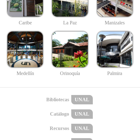
Caribe
La Paz
Manizales
Medellín
Palmira
Orinoquía
Bibliotecas
UNAL
Catálogo
UNAL
Recursos
UNAL