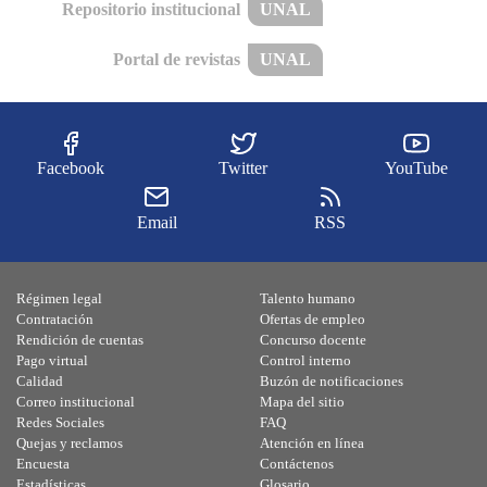
Repositorio institucional
UNAL
Portal de revistas
UNAL
Facebook
Twitter
YouTube
Email
RSS
Régimen legal
Talento humano
Contratación
Ofertas de empleo
Rendición de cuentas
Concurso docente
Pago virtual
Control interno
Calidad
Buzón de notificaciones
Correo institucional
Mapa del sitio
Redes Sociales
FAQ
Quejas y reclamos
Atención en línea
Encuesta
Contáctenos
Estadísticas
Glosario