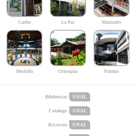
Caribe
La Paz
Manizales
Medellín
Palmira
Orinoquía
Bibliotecas
UNAL
Catálogo
UNAL
Recursos
UNAL