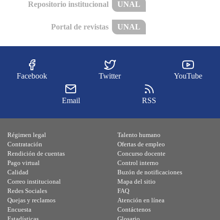
Repositorio institucional
UNAL
Portal de revistas
UNAL
Facebook
Twitter
YouTube
Email
RSS
Régimen legal
Talento humano
Contratación
Ofertas de empleo
Rendición de cuentas
Concurso docente
Pago virtual
Control interno
Calidad
Buzón de notificaciones
Correo institucional
Mapa del sitio
Redes Sociales
FAQ
Quejas y reclamos
Atención en línea
Encuesta
Contáctenos
Estadísticas
Glosario