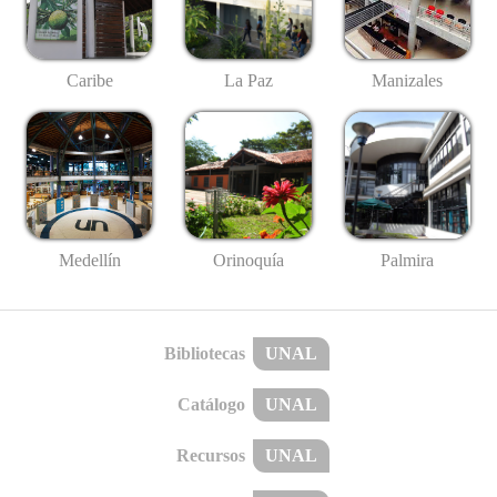
Caribe
La Paz
Manizales
Medellín
Palmira
Orinoquía
Bibliotecas
UNAL
Catálogo
UNAL
Recursos
UNAL