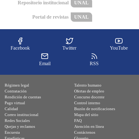
Repositorio institucional
UNAL
Portal de revistas
UNAL
Facebook
Twitter
YouTube
Email
RSS
Régimen legal
Talento humano
Contratación
Ofertas de empleo
Rendición de cuentas
Concurso docente
Pago virtual
Control interno
Calidad
Buzón de notificaciones
Correo institucional
Mapa del sitio
Redes Sociales
FAQ
Quejas y reclamos
Atención en línea
Encuesta
Contáctenos
Estadísticas
Glosario