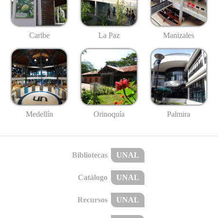
Caribe
La Paz
Manizales
Medellín
Palmira
Orinoquía
Bibliotecas
UNAL
Catálogo
UNAL
Recursos
UNAL