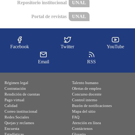
Repositorio institucional
UNAL
Portal de revistas
UNAL
Facebook
Twitter
YouTube
Email
RSS
Régimen legal
Talento humano
Contratación
Ofertas de empleo
Rendición de cuentas
Concurso docente
Pago virtual
Control interno
Calidad
Buzón de notificaciones
Correo institucional
Mapa del sitio
Redes Sociales
FAQ
Quejas y reclamos
Atención en línea
Encuesta
Contáctenos
Estadísticas
Glosario