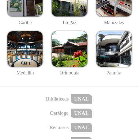
Caribe
La Paz
Manizales
Medellín
Palmira
Orinoquía
Bibliotecas
UNAL
Catálogo
UNAL
Recursos
UNAL