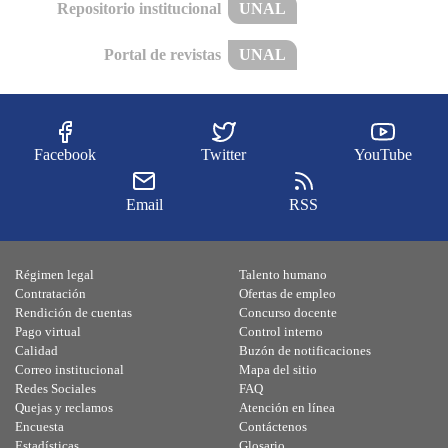
Repositorio institucional
UNAL
Portal de revistas
UNAL
Facebook
Twitter
YouTube
Email
RSS
Régimen legal
Talento humano
Contratación
Ofertas de empleo
Rendición de cuentas
Concurso docente
Pago virtual
Control interno
Calidad
Buzón de notificaciones
Correo institucional
Mapa del sitio
Redes Sociales
FAQ
Quejas y reclamos
Atención en línea
Encuesta
Contáctenos
Estadísticas
Glosario