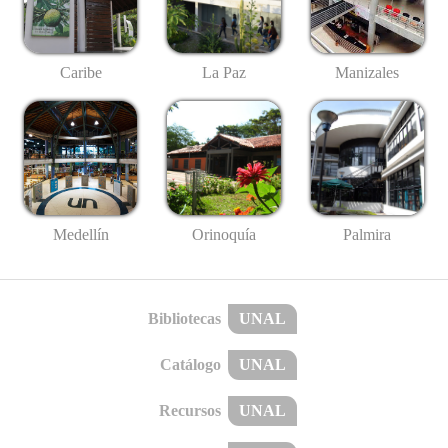
Caribe
La Paz
Manizales
Medellín
Palmira
Orinoquía
Bibliotecas
UNAL
Catálogo
UNAL
Recursos
UNAL