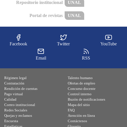
Repositorio institucional
UNAL
Portal de revistas
UNAL
Facebook
Twitter
YouTube
Email
RSS
Régimen legal
Talento humano
Contratación
Ofertas de empleo
Rendición de cuentas
Concurso docente
Pago virtual
Control interno
Calidad
Buzón de notificaciones
Correo institucional
Mapa del sitio
Redes Sociales
FAQ
Quejas y reclamos
Atención en línea
Encuesta
Contáctenos
Estadísticas
Glosario