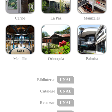
Caribe
La Paz
Manizales
Medellín
Palmira
Orinoquía
Bibliotecas
UNAL
Catálogo
UNAL
Recursos
UNAL