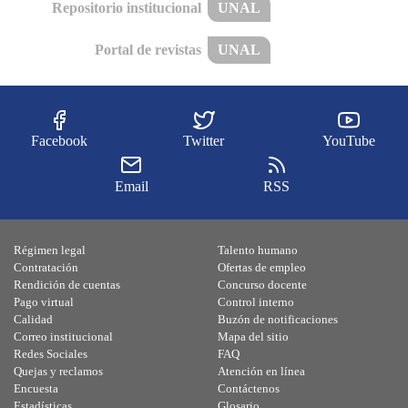
Repositorio institucional
UNAL
Portal de revistas
UNAL
Facebook
Twitter
YouTube
Email
RSS
Régimen legal
Talento humano
Contratación
Ofertas de empleo
Rendición de cuentas
Concurso docente
Pago virtual
Control interno
Calidad
Buzón de notificaciones
Correo institucional
Mapa del sitio
Redes Sociales
FAQ
Quejas y reclamos
Atención en línea
Encuesta
Contáctenos
Estadísticas
Glosario