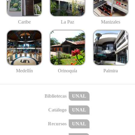
Caribe
La Paz
Manizales
Medellín
Palmira
Orinoquía
Bibliotecas
UNAL
Catálogo
UNAL
Recursos
UNAL