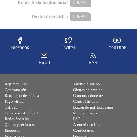
Repositorio institucional
UNAL
Portal de revistas
UNAL
Facebook
Twitter
YouTube
Email
RSS
Régimen legal
Talento humano
Contratación
Ofertas de empleo
Rendición de cuentas
Concurso docente
Pago virtual
Control interno
Calidad
Buzón de notificaciones
Correo institucional
Mapa del sitio
Redes Sociales
FAQ
Quejas y reclamos
Atención en línea
Encuesta
Contáctenos
Estadísticas
Glosario