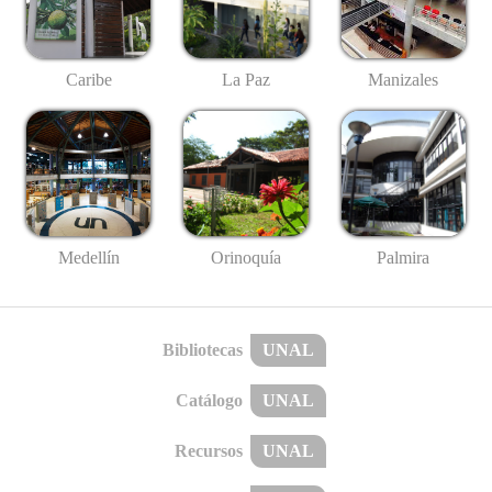
Caribe
La Paz
Manizales
Medellín
Palmira
Orinoquía
Bibliotecas
UNAL
Catálogo
UNAL
Recursos
UNAL