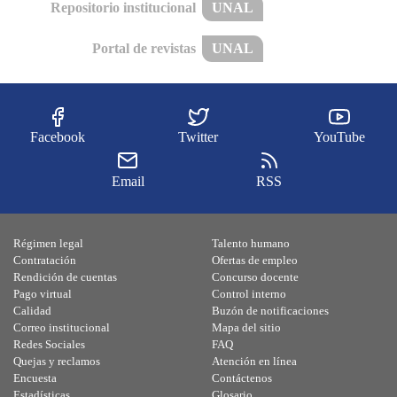
Repositorio institucional
UNAL
Portal de revistas
UNAL
Facebook
Twitter
YouTube
Email
RSS
Régimen legal
Talento humano
Contratación
Ofertas de empleo
Rendición de cuentas
Concurso docente
Pago virtual
Control interno
Calidad
Buzón de notificaciones
Correo institucional
Mapa del sitio
Redes Sociales
FAQ
Quejas y reclamos
Atención en línea
Encuesta
Contáctenos
Estadísticas
Glosario