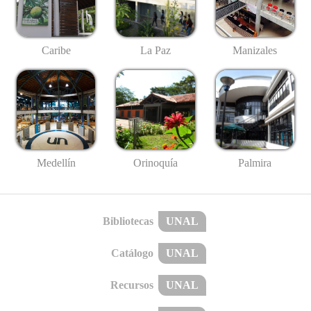
Caribe
La Paz
Manizales
Medellín
Palmira
Orinoquía
Bibliotecas
UNAL
Catálogo
UNAL
Recursos
UNAL