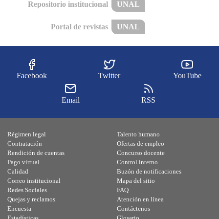
Repositorio institucional
UNAL
Portal de revistas
UNAL
Facebook
Twitter
YouTube
Email
RSS
Régimen legal
Talento humano
Contratación
Ofertas de empleo
Rendición de cuentas
Concurso docente
Pago virtual
Control interno
Calidad
Buzón de notificaciones
Correo institucional
Mapa del sitio
Redes Sociales
FAQ
Quejas y reclamos
Atención en línea
Encuesta
Contáctenos
Estadísticas
Glosario