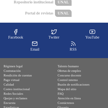
Repositorio institucional
UNAL
Portal de revistas
UNAL
Facebook
Twitter
YouTube
Email
RSS
Régimen legal
Talento humano
Contratación
Ofertas de empleo
Rendición de cuentas
Concurso docente
Pago virtual
Control interno
Calidad
Buzón de notificaciones
Correo institucional
Mapa del sitio
Redes Sociales
FAQ
Quejas y reclamos
Atención en línea
Encuesta
Contáctenos
Estadísticas
Glosario