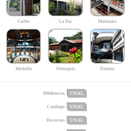
Caribe
La Paz
Manizales
Medellín
Palmira
Orinoquía
Bibliotecas
UNAL
Catálogo
UNAL
Recursos
UNAL