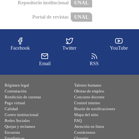
Repositorio institucional
UNAL
Portal de revistas
UNAL
Facebook
Twitter
YouTube
Email
RSS
Régimen legal
Talento humano
Contratación
Ofertas de empleo
Rendición de cuentas
Concurso docente
Pago virtual
Control interno
Calidad
Buzón de notificaciones
Correo institucional
Mapa del sitio
Redes Sociales
FAQ
Quejas y reclamos
Atención en línea
Encuesta
Contáctenos
Estadísticas
Glosario