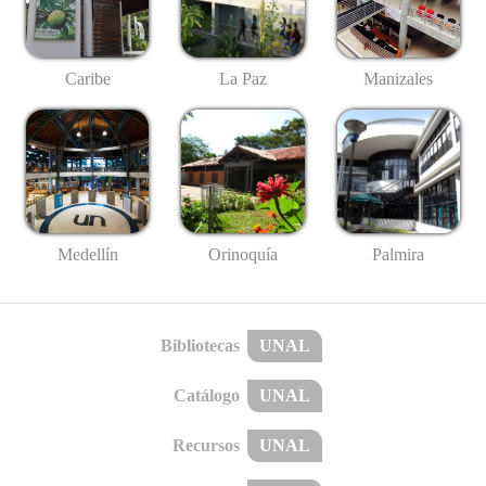
Caribe
La Paz
Manizales
Medellín
Palmira
Orinoquía
Bibliotecas
UNAL
Catálogo
UNAL
Recursos
UNAL