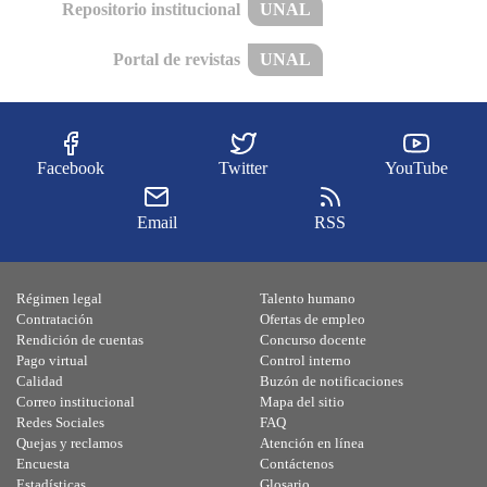
Repositorio institucional
UNAL
Portal de revistas
UNAL
Facebook
Twitter
YouTube
Email
RSS
Régimen legal
Talento humano
Contratación
Ofertas de empleo
Rendición de cuentas
Concurso docente
Pago virtual
Control interno
Calidad
Buzón de notificaciones
Correo institucional
Mapa del sitio
Redes Sociales
FAQ
Quejas y reclamos
Atención en línea
Encuesta
Contáctenos
Estadísticas
Glosario