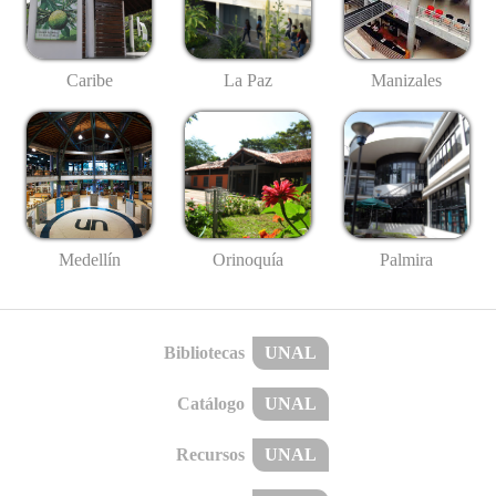
Caribe
La Paz
Manizales
Medellín
Palmira
Orinoquía
Bibliotecas
UNAL
Catálogo
UNAL
Recursos
UNAL