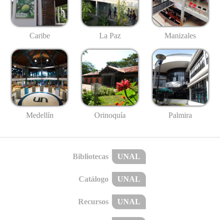
Caribe
La Paz
Manizales
Medellín
Palmira
Orinoquía
Bibliotecas
UNAL
Catálogo
UNAL
Recursos
UNAL