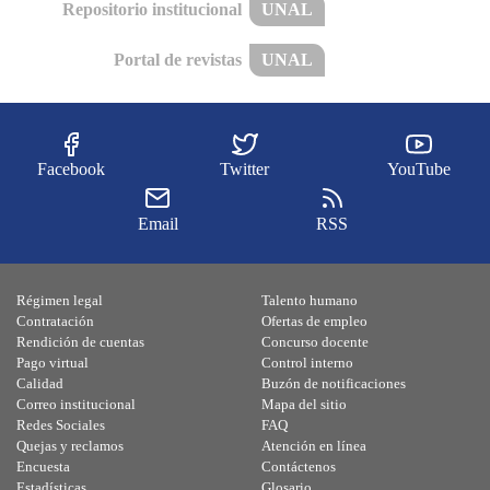
Repositorio institucional
UNAL
Portal de revistas
UNAL
Facebook
Twitter
YouTube
Email
RSS
Régimen legal
Talento humano
Contratación
Ofertas de empleo
Rendición de cuentas
Concurso docente
Pago virtual
Control interno
Calidad
Buzón de notificaciones
Correo institucional
Mapa del sitio
Redes Sociales
FAQ
Quejas y reclamos
Atención en línea
Encuesta
Contáctenos
Estadísticas
Glosario