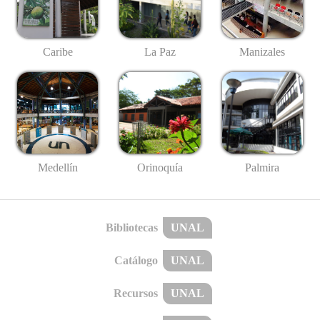
Caribe
La Paz
Manizales
Medellín
Palmira
Orinoquía
Bibliotecas
UNAL
Catálogo
UNAL
Recursos
UNAL