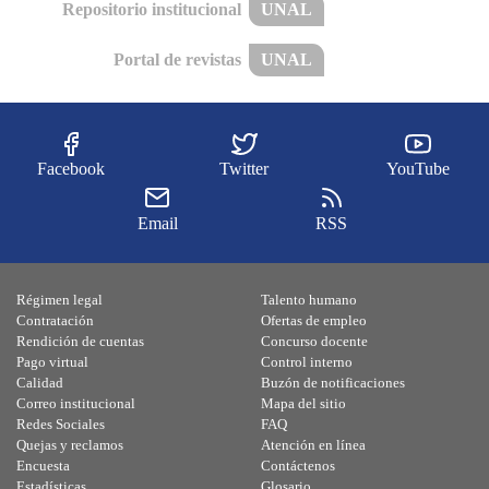
Repositorio institucional
UNAL
Portal de revistas
UNAL
Facebook
Twitter
YouTube
Email
RSS
Régimen legal
Talento humano
Contratación
Ofertas de empleo
Rendición de cuentas
Concurso docente
Pago virtual
Control interno
Calidad
Buzón de notificaciones
Correo institucional
Mapa del sitio
Redes Sociales
FAQ
Quejas y reclamos
Atención en línea
Encuesta
Contáctenos
Estadísticas
Glosario