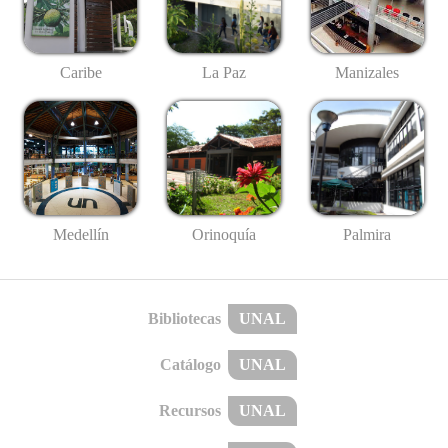
Caribe
La Paz
Manizales
Medellín
Palmira
Orinoquía
Bibliotecas
UNAL
Catálogo
UNAL
Recursos
UNAL