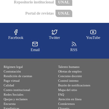
Repositorio institucional
UNAL
Portal de revistas
UNAL
Facebook
Twitter
YouTube
Email
RSS
Régimen legal
Talento humano
Contratación
Ofertas de empleo
Rendición de cuentas
Concurso docente
Pago virtual
Control interno
Calidad
Buzón de notificaciones
Correo institucional
Mapa del sitio
Redes Sociales
FAQ
Quejas y reclamos
Atención en línea
Encuesta
Contáctenos
Estadísticas
Glosario