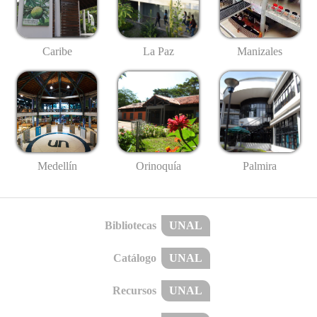
Caribe
La Paz
Manizales
Medellín
Palmira
Orinoquía
Bibliotecas
UNAL
Catálogo
UNAL
Recursos
UNAL