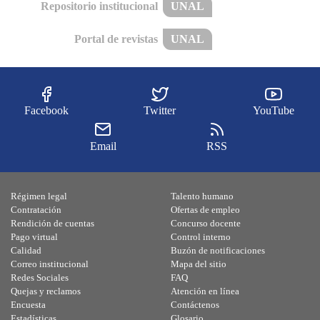
Repositorio institucional
UNAL
Portal de revistas
UNAL
Facebook
Twitter
YouTube
Email
RSS
Régimen legal
Talento humano
Contratación
Ofertas de empleo
Rendición de cuentas
Concurso docente
Pago virtual
Control interno
Calidad
Buzón de notificaciones
Correo institucional
Mapa del sitio
Redes Sociales
FAQ
Quejas y reclamos
Atención en línea
Encuesta
Contáctenos
Estadísticas
Glosario