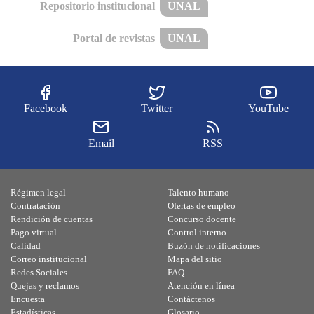
Repositorio institucional
UNAL
Portal de revistas
UNAL
Facebook
Twitter
YouTube
Email
RSS
Régimen legal
Talento humano
Contratación
Ofertas de empleo
Rendición de cuentas
Concurso docente
Pago virtual
Control interno
Calidad
Buzón de notificaciones
Correo institucional
Mapa del sitio
Redes Sociales
FAQ
Quejas y reclamos
Atención en línea
Encuesta
Contáctenos
Estadísticas
Glosario