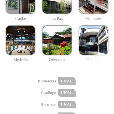
Caribe
La Paz
Manizales
Medellín
Palmira
Orinoquía
Bibliotecas
UNAL
Catálogo
UNAL
Recursos
UNAL