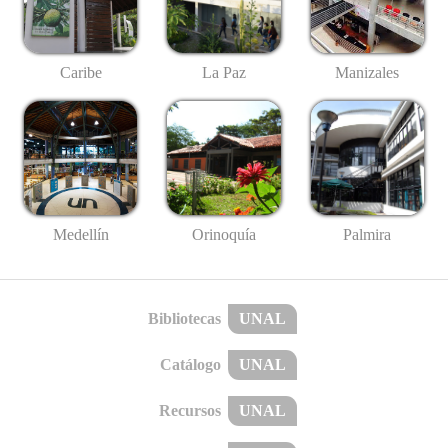
Caribe
La Paz
Manizales
Medellín
Palmira
Orinoquía
Bibliotecas
UNAL
Catálogo
UNAL
Recursos
UNAL