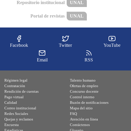
Repositorio institucional
UNAL
Portal de revistas
UNAL
Facebook
Twitter
YouTube
Email
RSS
Régimen legal
Talento humano
Contratación
Ofertas de empleo
Rendición de cuentas
Concurso docente
Pago virtual
Control interno
Calidad
Buzón de notificaciones
Correo institucional
Mapa del sitio
Redes Sociales
FAQ
Quejas y reclamos
Atención en línea
Encuesta
Contáctenos
Estadísticas
Glosario