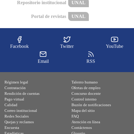
Repositorio institucional
UNAL
Portal de revistas
UNAL
Facebook
Twitter
YouTube
Email
RSS
Régimen legal
Talento humano
Contratación
Ofertas de empleo
Rendición de cuentas
Concurso docente
Pago virtual
Control interno
Calidad
Buzón de notificaciones
Correo institucional
Mapa del sitio
Redes Sociales
FAQ
Quejas y reclamos
Atención en línea
Encuesta
Contáctenos
Estadísticas
Glosario