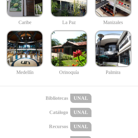
Caribe
La Paz
Manizales
Medellín
Palmira
Orinoquía
Bibliotecas
UNAL
Catálogo
UNAL
Recursos
UNAL