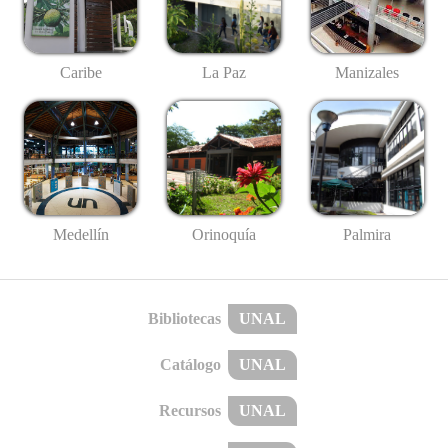
Caribe
La Paz
Manizales
Medellín
Palmira
Orinoquía
Bibliotecas
UNAL
Catálogo
UNAL
Recursos
UNAL