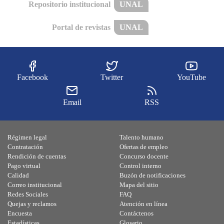
Repositorio institucional
UNAL
Portal de revistas
UNAL
Facebook
Twitter
YouTube
Email
RSS
Régimen legal
Talento humano
Contratación
Ofertas de empleo
Rendición de cuentas
Concurso docente
Pago virtual
Control interno
Calidad
Buzón de notificaciones
Correo institucional
Mapa del sitio
Redes Sociales
FAQ
Quejas y reclamos
Atención en línea
Encuesta
Contáctenos
Estadísticas
Glosario