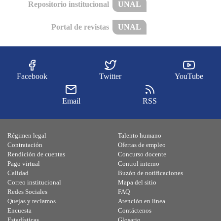
Repositorio institucional
UNAL
Portal de revistas
UNAL
Facebook
Twitter
YouTube
Email
RSS
Régimen legal
Talento humano
Contratación
Ofertas de empleo
Rendición de cuentas
Concurso docente
Pago virtual
Control interno
Calidad
Buzón de notificaciones
Correo institucional
Mapa del sitio
Redes Sociales
FAQ
Quejas y reclamos
Atención en línea
Encuesta
Contáctenos
Estadísticas
Glosario