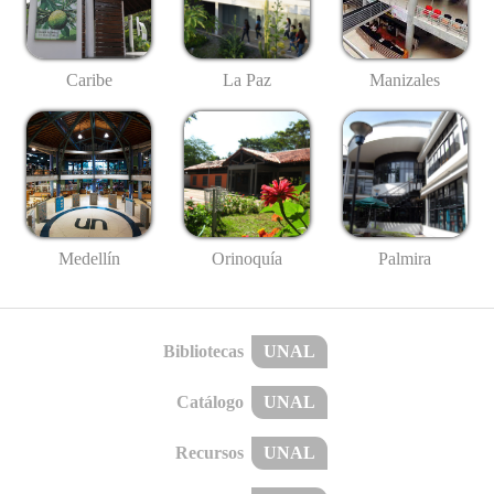
Caribe
La Paz
Manizales
Medellín
Palmira
Orinoquía
Bibliotecas
UNAL
Catálogo
UNAL
Recursos
UNAL