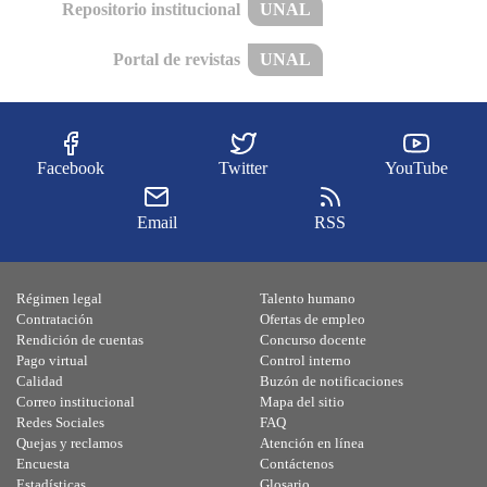
Repositorio institucional
UNAL
Portal de revistas
UNAL
Facebook
Twitter
YouTube
Email
RSS
Régimen legal
Talento humano
Contratación
Ofertas de empleo
Rendición de cuentas
Concurso docente
Pago virtual
Control interno
Calidad
Buzón de notificaciones
Correo institucional
Mapa del sitio
Redes Sociales
FAQ
Quejas y reclamos
Atención en línea
Encuesta
Contáctenos
Estadísticas
Glosario