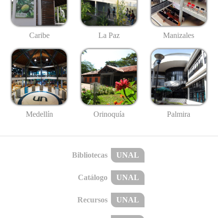
Caribe
La Paz
Manizales
Medellín
Palmira
Orinoquía
Bibliotecas
UNAL
Catálogo
UNAL
Recursos
UNAL