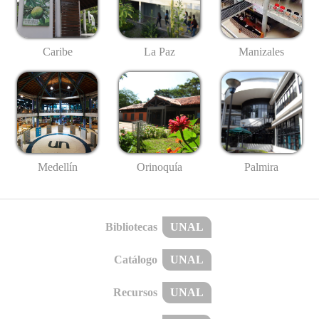
Caribe
La Paz
Manizales
Medellín
Palmira
Orinoquía
Bibliotecas
UNAL
Catálogo
UNAL
Recursos
UNAL