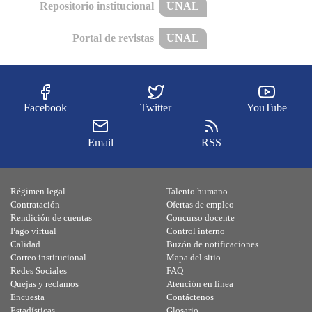
Repositorio institucional
UNAL
Portal de revistas
UNAL
Facebook
Twitter
YouTube
Email
RSS
Régimen legal
Talento humano
Contratación
Ofertas de empleo
Rendición de cuentas
Concurso docente
Pago virtual
Control interno
Calidad
Buzón de notificaciones
Correo institucional
Mapa del sitio
Redes Sociales
FAQ
Quejas y reclamos
Atención en línea
Encuesta
Contáctenos
Estadísticas
Glosario