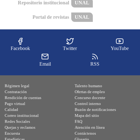
Repositorio institucional
UNAL
Portal de revistas
UNAL
Facebook
Twitter
YouTube
Email
RSS
Régimen legal
Talento humano
Contratación
Ofertas de empleo
Rendición de cuentas
Concurso docente
Pago virtual
Control interno
Calidad
Buzón de notificaciones
Correo institucional
Mapa del sitio
Redes Sociales
FAQ
Quejas y reclamos
Atención en línea
Encuesta
Contáctenos
Estadísticas
Glosario