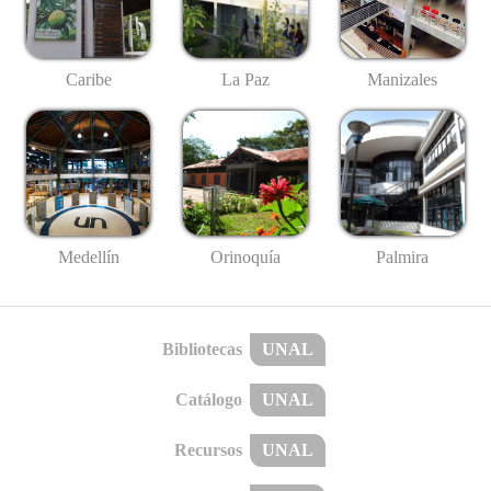
Caribe
La Paz
Manizales
Medellín
Palmira
Orinoquía
Bibliotecas
UNAL
Catálogo
UNAL
Recursos
UNAL